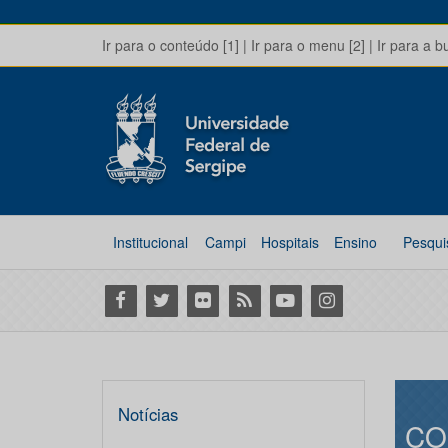
Ir para o conteúdo [1]
|
Ir para o menu [2]
|
Ir para a b
Institucional
Campi
Hospitais
Ensino
Pesqui
Facebook
Twitter
Flickr
RSS
Youtube
Instagram
Notícias
CO