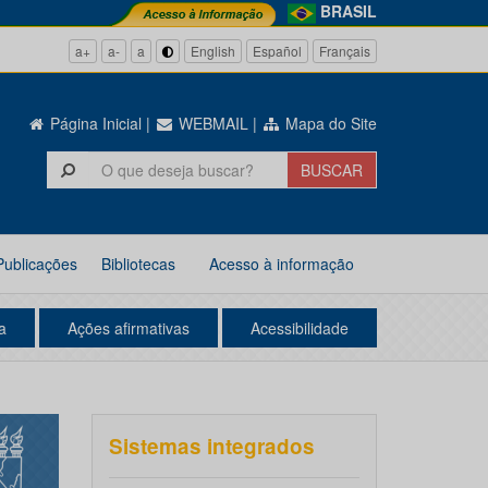
BRASIL
a+
a-
a
English
Español
Français
Página Inicial
|
WEBMAIL
|
Mapa do Site
Publicações
Bibliotecas
Acesso à informação
a
Ações afirmativas
Acessibilidade
Sistemas integrados